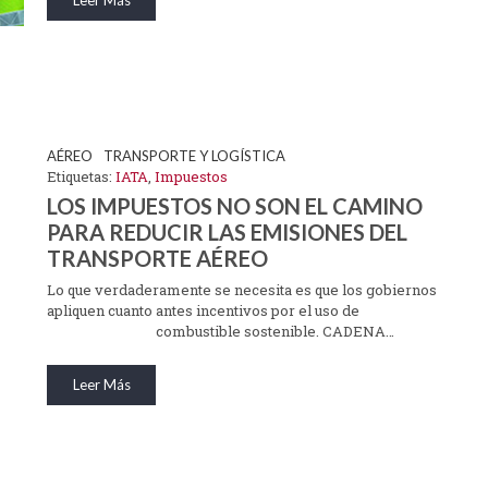
Leer Más
 CURSO?
OPERADOR DE TRANSPORTE DE MERCANCÍAS
ector marítimo
MERCANCÍAS PELIGROSAS (VÍA AÉREA)
el día a día para
CURSOS SEGURIDAD AÉREA
RESPONSABLE DE SEGURIDAD AÉREA
AÉREO
TRANSPORTE Y LOGÍSTICA
MÁS INFORMACIÓN
Etiquetas:
IATA
,
Impuestos
CARGA AÉREA
LOS IMPUESTOS NO SON EL CAMINO
TRANSPORTE MARÍTIMO
PARA REDUCIR LAS EMISIONES DEL
TRANSPORTE AÉREO
TRANSPORTE MULTIMODAL
Lo que verdaderamente se necesita es que los gobiernos
CURSOS DE EXCEL
apliquen cuanto antes incentivos por el uso de
combustible sostenible. CADENA…
CURSO SOBRE LA INSPECCIÓN ESPECIAL DE 
Leer Más
CURSO DE TRANSPORTE TERRESTRE DE MER
PELIGROSAS (ADR)
CURSO DE CONSEJERO DE SEGURIDAD