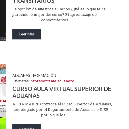
TRANSITARIOS
La opinión de nuestros alumnos ¿Qué es lo que te ha
parecido lo mejor del curso? El aprendizaje de
conocimientos…
Leer Más
ALUMNOS
PROGRAMACIÓN DE CURSOS PARA EL 
2024-2025
 ★★★★☆
REPRESENTANTE ADUANERO
ADUANAS
FORMACIÓN
ECIDO LO MEJOR
Etiquetas:
representante aduanero
INICIACIÓN AL ÁMBITO ADUANERO
CURSO AULA VIRTUAL SUPERIOR DE
ALMACENES DE DEPÓSITO TEMPORAL Y DEPÓ
ADUANAS
los alumnos
ADUANEROS
r los conocimientos
ATEIA MADRID convoca el Curso Superior de Aduanas,
homologado por el Departamento de Aduanas e II.EE,
OPERADOR ECONÓMICO AUTORIZADO (O.E.A.)
ra conocer el sector
por lo que los…
l docente en adaptarse
INCOTERMS 2020
rtir el curso