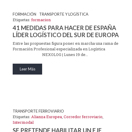
CURSO SOBRE LA INSPECCION ESPECIAL DE 
EXTERIOR EN LAS ADUANAS
FORMACIÓN
TRANSPORTE Y LOGÍSTICA
CURSO SOBRE EL SERVICIO DE INSPECCIÓN S
Etiquetas:
formacion
41 MEDIDAS PARA HACER DE ESPAÑA
LÍDER LOGÍSTICO DEL SUR DE EUROPA
Entre las propuestas figura poner en marcha una rama de
Formación Profesional especializada en Logística
Más información: formacion@ateia-madrid.com
NEXOLOG | Lunes 19 de…
Leer Más
MÁS INFO
TRANSPORTE FERROVIARIO
Etiquetas:
Alianza Europea
,
Corredor ferroviario
,
Intermodal
SE PRETENDE HABILITAR UN EJE