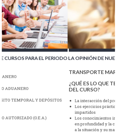
PERIODO
LA OPINIÓN DE NUESTROS ALUMNOS
P
2
TRANSPORTE MARÍTIMO ★★★★☆
R
¿QUÉ ES LO QUE TE HA PARECIDO LO MEJOR
I
DEL CURSO?
SITOS
A
La interacción del profesor con los alumnos
A
Los ejercicios prácticos para usar los conocimientos
impartidos
O
Los conocimientos impartidos para conocer el sector
en profundidad y la capacidad del docente en adaptarse
I
a la situación y su manera de impartir el curso